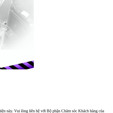
iện này. Vui lòng liên hệ với
Bộ phận Chăm sóc Khách hàng
của