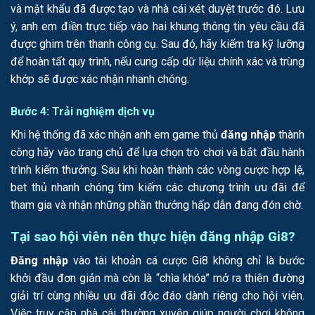
và mật khẩu đã được tạo và nhà cái xét duyệt trước đó. Lưu
ý, anh em điền trực tiếp vào hai khung thông tin yêu cầu đã
được ghim trên thanh công cụ. Sau đó, hãy kiểm tra kỹ lưỡng
để hoàn tất quy trình, nếu cung cấp dữ liệu chính xác và trùng
khớp sẽ được xác nhận nhanh chóng.
Bước 4: Trải nghiệm dịch vụ
Khi hệ thống đã xác nhận anh em game thủ
đăng nhập
thành
công hãy vào trang chủ để lựa chọn trò chơi và bắt đầu hành
trình kiếm thưởng. Sau khi hoàn thành các vòng cược hợp lệ,
bet thủ nhanh chóng tìm kiếm các chương trình ưu đãi để
tham gia và nhận những phần thưởng hấp dẫn đang đón chờ.
Tại sao hội viên nên thực hiện đăng nhập Gi8?
Đăng nhập
vào tài khoản cá cược Gi8 không chỉ là bước
khởi đầu đơn giản mà còn là “chìa khóa” mở ra thiên đường
giải trí cùng nhiều ưu đãi độc đáo dành riêng cho hội viên.
Việc truy cập nhà cái thường xuyên giúp người chơi không