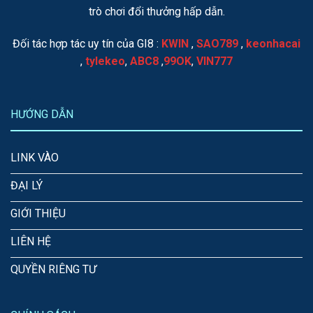
trò chơi đổi thưởng hấp dẫn.
Đối tác hợp tác uy tín của GI8 :
KWIN
,
SAO789
,
keonhacai
,
tylekeo
,
ABC8
,
99OK
,
VIN777
HƯỚNG DẪN
LINK VÀO
ĐẠI LÝ
GIỚI THIỆU
LIÊN HỆ
QUYỀN RIÊNG TƯ