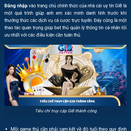
Đăng nhập
vào trang chủ chính thức của nhà cái uy tín Gi8 là
một quá trình giúp anh em xác minh danh tính trước khi
thưởng thức các dịch vụ cá cược trực tuyến. Đây cũng là một
thao tác quan trọng giúp bet thủ quản lý thông tin cá nhân tối
ưu nhất với các điều kiện cần tuân thủ:
Tiêu chí truy cập Gi8 thành công
Mỗi game thủ cần phải cam kết về độ tuổi theo quy định