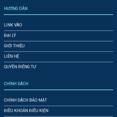
HƯỚNG DẪN
LINK VÀO
ĐẠI LÝ
GIỚI THIỆU
LIÊN HỆ
QUYỀN RIÊNG TƯ
CHÍNH SÁCH
CHÍNH SÁCH BẢO MẬT
ĐIỀU KHOẢN ĐIỀU KIỆN