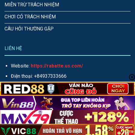
MIỄN TRỪ TRÁCH NHIỆM
CHƠI CÓ TRÁCH NHIỆM
CÂU HỎI THƯỜNG GẶP
LIÊN HỆ
Website:
https://rabatte.us.com/
Điện thoại: +84937333666
Email:
gi8@gmail.com
Địa chỉ:
98 Nguyễn Huệ, Bến Nghé, Quận 1, Hồ Chí Minh
City, 007000
Copyright 2026 ©
rabatte.us.com