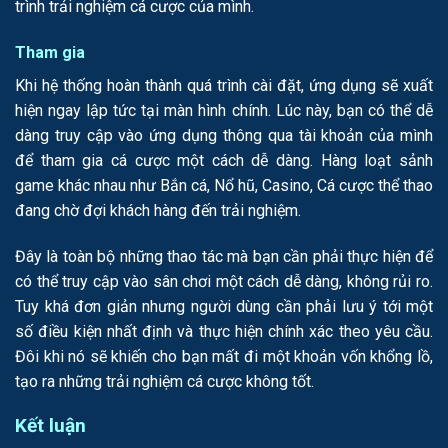
trình trải nghiệm cá cược của mình.
Tham gia
Khi hệ thống hoàn thành quá trình cài đặt, ứng dụng sẽ xuất
hiện ngay lập tức tại màn hình chính. Lúc này, bạn có thể dễ
dàng truy cập vào ứng dụng thông qua tài khoản của mình
để tham gia cá cược một cách dễ dàng. Hàng loạt sảnh
game khác nhau như Bắn cá, Nổ hũ, Casino, Cá cược thể thao
đang chờ đợi khách hàng đến trải nghiệm.
Đây là toàn bộ những thao tác mà bạn cần phải thực hiện để
có thể truy cập vào sân chơi một cách dễ dàng, không rủi ro.
Tuy khá đơn giản nhưng người dùng cần phải lưu ý tới một
số điều kiện nhất định và thực hiện chính xác theo yêu cầu.
Đôi khi nó sẽ khiến cho bạn mất đi một khoản vốn khổng lồ,
tạo ra những trải nghiệm cá cược không tốt.
Kết luận