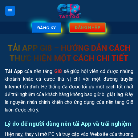
Bỏ
qua
nội
dung
ĐĂNG NHẬP
ĐĂNG KÝ
TẢI APP GI8 – HƯỚNG DẪN CÁCH
THỰC HIỆN MỘT CÁCH CHI TIẾT
Tải App
của nền tảng
Gi8
sẽ giúp hội viên có được những
khoảnh khắc cá cược thú vị chỉ với một đường truyền
Internet ổn định. Hệ thống đã được tối ưu một cách tốt nhất
để trải nghiệm của khách hàng không bao giờ bị giật lag. Đây
là nguyên nhân chính khiến cho ứng dụng của nền tảng Gi8
luôn được chú ý.
Lý do để người dùng nên tải App và trải nghiệm
Hiện nay, thay vì mở PC và truy cập vào Website của thương